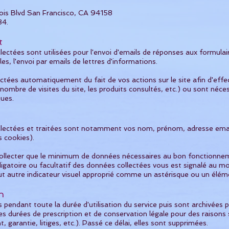
ois Blvd San Francisco, CA 94158
34.
t
ectées sont utilisées pour l'envoi d'emails de réponses aux formulair
es, l'envoi par emails de lettres d'informations.
ctées automatiquement du fait de vos actions sur le site afin d'eff
nombre de visites du site, les produits consultés, etc.) ou sont néces
ques.
llectées et traitées sont notamment vos nom, prénom, adresse ema
s cookies).
llecter que le minimum de données nécessaires au bon fonctionneme
bligatoire ou facultatif des données collectées vous est signalé au m
ut autre indicateur visuel approprié comme un astérisque ou un éléme
n
pendant toute la durée d'utilisation du service puis sont archivées 
es durées de prescription et de conservation légale pour des raisons 
t, garantie, litiges, etc.). Passé ce délai, elles sont supprimées.